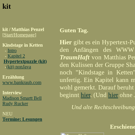
kit
kit / Matthias Penzel
Guten Tag.
[
Start/Homepage
]
Hier
gibt es ein Hypertext-Pu
Kindstage in Ketten
den Anfängen des WWW 
-
Intro
-
Kapitel 2
TraumHaft
von Matthias Pen
Hypertextpuzzle (kit)
den Kulissen der Gruppe Sh
-
(kit) nonJava
noch "Kindstage in Ketten
Erzählung
unfertig. Ein Kapitel kann
www.bankraub.com
wohl gemerkt. Darauf beruht 
Interview
beginnt
hier
. (Und
hier
ohne J
Madison Smartt Bell
Rudy Rucker
Und alte Rechtschreibung?
NEU
Termine: Lesungen
Erschien